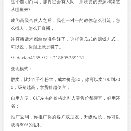
这个能明白吗，那肯定会有人问，那收徒的资源和渠道
从哪里来?
成为高级合伙人之后，我会一对一的教你怎么引流，怎
么找人，怎么开直播，
连直播话术都给你准备好了，这样傻瓜式的赚钱方式，
可以说，你跟上就是赚了。
\/: daxiao4135 \/2：D18695789131
变现模式：
散卖，比如1千个粉丝，成本价是50，你可以卖100到20
0，级别越高，拿货价越便宜；
自用方便，6折左右的价格比别人零售价都便宜，好用还
省；
推广返利，你推广你的客户或朋友，升级站长，你可以
获得80%的返利;