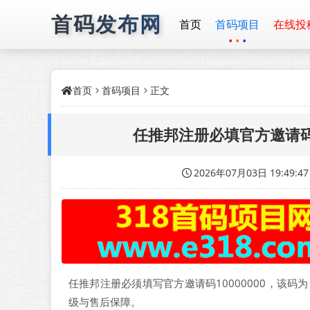
首码发布网
首页
首码项目
在线投
首页
首码项目
正文
任推邦注册必填官方邀请码
2026年07月03日 19:49:47
任推邦注册必须填写官方邀请码10000000，该码
级与售后保障。