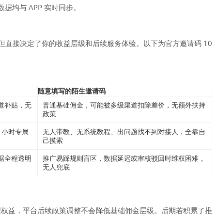
据均与 APP 实时同步。
但直接决定了你的收益层级和后续服务体验。以下为官方邀请码 10
随意填写的陌生邀请码
道补贴，无
普通基础佣金，可能被多级渠道扣除差价，无额外扶持
政策
 小时专属
无人带教、无系统教程、出问题找不到对接人，全靠自
己摸索
据全程透明
推广易踩规则盲区，数据延迟或审核驳回时维权困难，
无人兜底
级代理权益，平台后续政策调整不会降低基础佣金层级。后期若积累了推