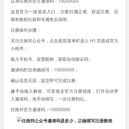
认准任推邦官方邀请码：10000000
这是官方一级渠道入口，注册归属正规、权益完整、后
期有教程社群和专属售后保障。
注册操作步骤：
关注任推邦公众号，点击底部菜单栏进入 H5 页面或官方
小程序；
输入手机号、设置昵称，获取短信验证码；
邀请码栏目准确填写：10000000；
确认信息无误，提交即可完成注册。
嫌手动输入麻烦，可直接走官方注册链接，打开自动带
入邀请码，免手动填写，一步注册到位。
任推邦官方邀请码：10000000