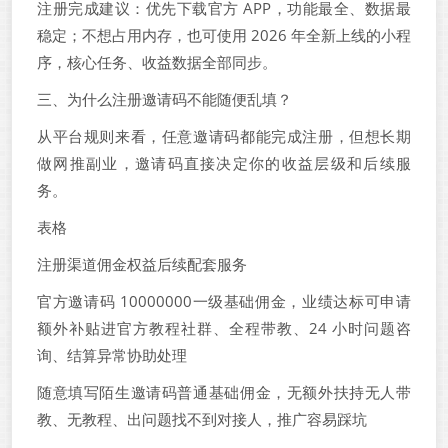
注册完成建议：优先下载官方 APP，功能最全、数据最
稳定；不想占用内存，也可使用 2026 年全新上线的小程
序，核心任务、收益数据全部同步。
三、为什么注册邀请码不能随便乱填？
从平台规则来看，任意邀请码都能完成注册，但想长期
做网推副业，邀请码直接决定你的收益层级和后续服
务。
表格
注册渠道佣金权益后续配套服务
官方邀请码 10000000一级基础佣金，业绩达标可申请
额外补贴进官方教程社群、全程带教、24 小时问题咨
询、结算异常协助处理
随意填写陌生邀请码普通基础佣金，无额外扶持无人带
教、无教程、出问题找不到对接人，推广容易踩坑